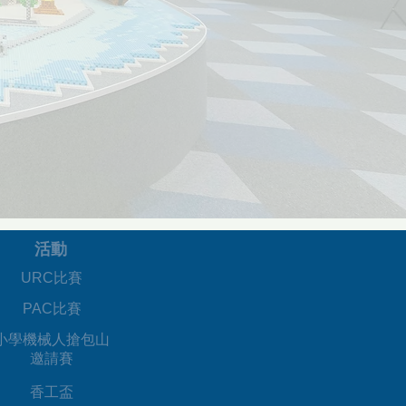
活動
URC比賽
PAC比賽
​小學機械人搶包山
邀請賽
香工盃