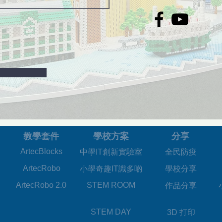
​教學套件
學校方案
分享
ArtecBlocks
中學IT創新實驗室
全民防疫
ArtecRobo
小學奇趣IT識多啲
學校分享
ArtecRobo 2.0
STEM ROOM
作品分享
STEM DAY
3D 打印