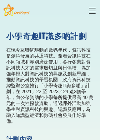
小學奇趣IT識多啲計劃
​
在現今互聯網驅動的數碼年代，資訊科技
是創科發展的共通科技。隨着資訊科技在
不同領域和界別廣泛使用，各行各業對資
訊科技人才的需求殷切且與日俱增。為加
強年輕人對資訊科技的興趣及創新思維，
推動資訊科技的學習氛圍，政府資訊科技
總監辦公室推行「小學奇趣IT識多啲」計
劃，在 2021／22 至 2023／24 這3個學
年，向公帑資助的小學每所提供最高 40 萬
元的一次性撥款資助，通過課外活動加強
學生對資訊科技的興趣、認識及應用，為
融入知識型經濟和數碼社會發展作好準
備。
​計劃內容