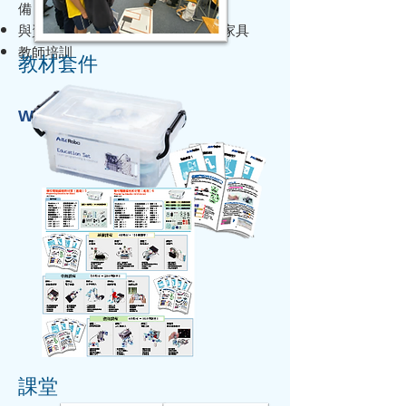
備（
筆記簿型電腦、Wi-Fi等）
與資訊科技活動無關的裝修工程及家具
​教師培訓
教材套件
Winstars 學校方案
：
課堂