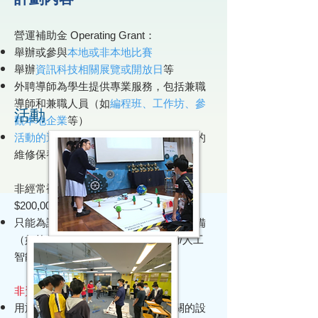
營運補助金 Operating Grant：
舉辦或參與
本地或非本地比賽
舉辦
資訊科技相關展覽或開放日
等
外聘導師為學生提供專業服務，包括兼職
導師和兼職人員（如
編程班、工作坊、參
活動
觀本地企業
等）
活動的運作開支
（例如為支援學習而設的
維修保養和專業服務）及
行政費用
非經常補助金 One-off Grant（最高
$200,000）：
只能為課外活動所需的硬件、軟件和設備
（如軟件/雲端服務、機械人/物聯網/人工
智能套件、線上資源/教材）
非資助範圍項目：
用於一般教學用途或與資訊科技無關的設