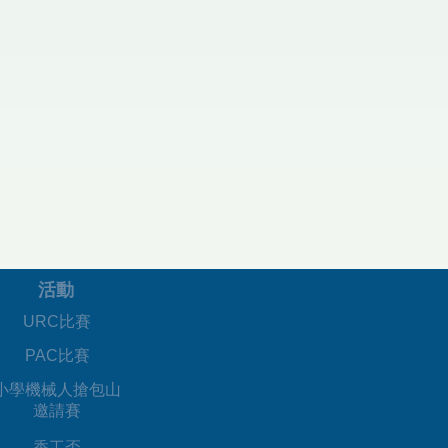
活動
URC比賽
PAC比賽
​小學機械人搶包山
邀請賽
香工盃