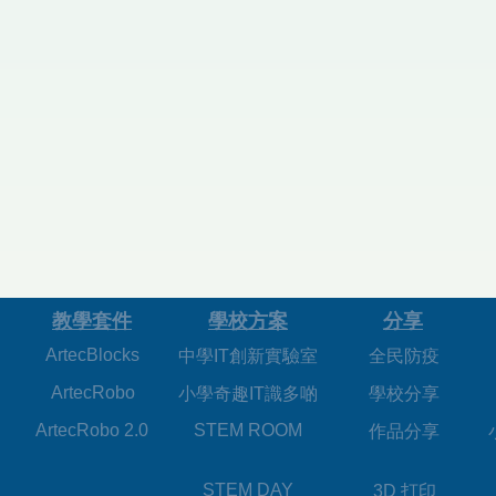
​教學套件
學校方案
分享
ArtecBlocks
中學IT創新實驗室
全民防疫
ArtecRobo
小學奇趣IT識多啲
學校分享
ArtecRobo 2.0
STEM ROOM
作品分享
STEM DAY
3D 打印