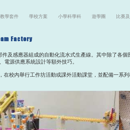
教學套件
學校方案
小學科學科
遊學團
比賽及
eam Factory
機械部件及感應器組成的自動化流水式生產線。其中除了各
、電源供應系統設計等額外技巧。
計劃，在校內舉行工作坊活動或課外活動課堂，並配備一系