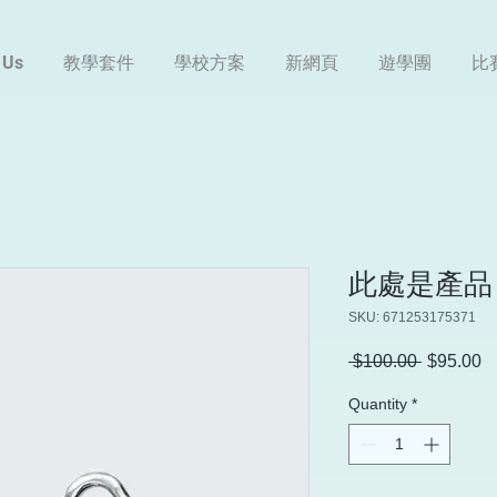
 Us
教學套件
學校方案
新網頁
遊學團
比
此處是產品
SKU: 671253175371
Regular
S
 $100.00 
$95.00
Price
Pr
Quantity
*