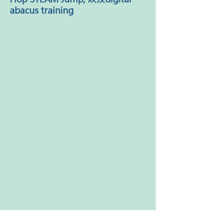
abacus training
Artec Co. Ltd 官網