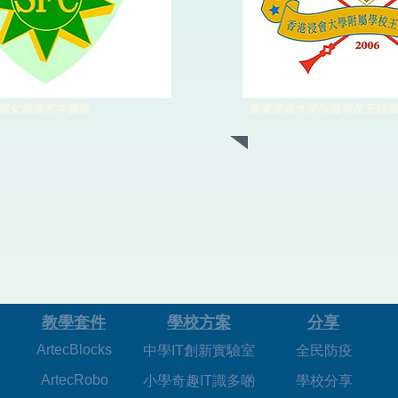
婦女會孫方中書院
香港浸會大學附屬學校王錦輝
​教學套件
學校方案
分享
ArtecBlocks
中學IT創新實驗室
全民防疫
ArtecRobo
小學奇趣IT識多啲
學校分享