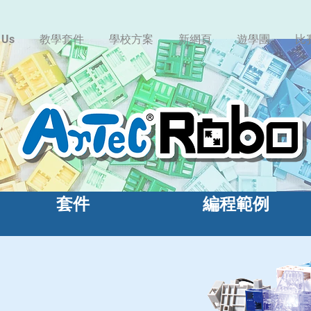
 Us
教學套件
學校方案
新網頁
遊學團
比
套件
編程範例