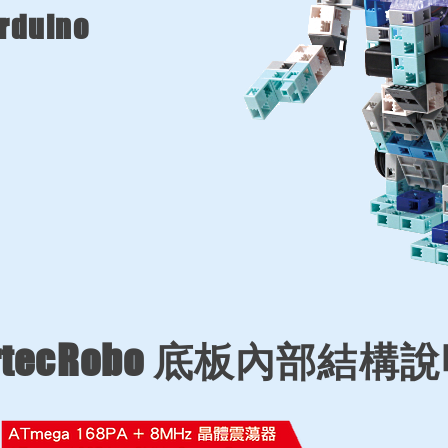
duino
rtecRobo 底板內部結構