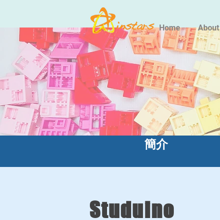
Home
About
簡介
Studuino