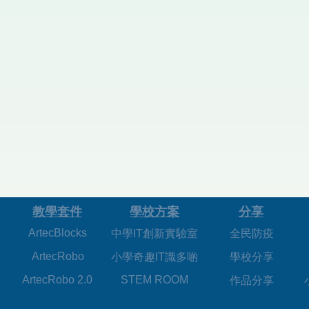
​教學套件
學校方案
分享
ArtecBlocks
中學IT創新實驗室
全民防疫
ArtecRobo
小學奇趣IT識多啲
學校分享
ArtecRobo 2.0
STEM ROOM
作品分享