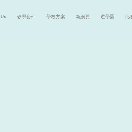
 Us
教學套件
學校方案
新網頁
遊學團
比