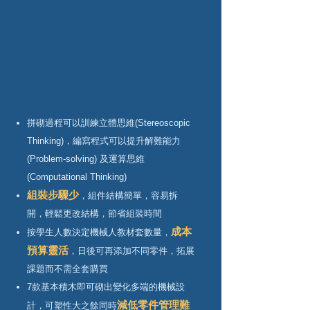
拼砌過程可以訓練立體思維(Stereoscopic
Thinking)，編寫程式可以提升解難能力
(Problem-solving) 及運算思維
(Computational Thinking)
組裝步驟少
，組件結構簡單，容易拆
開，輕鬆更改結構，節省組裝時間
成本
按學生人數決定機械人教材套數
量，
預算靈活
，日後可再添加不同零件，拓展
課題而不需全套購買
7款基本積木即可砌出變化多端的機械設
減低零件管理難
計，可塑性大之餘同時