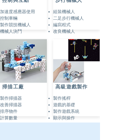
控制與互動
​步行機械人
加速度感應器使用
組裝機械人
控制車輛
二足步行機械人
製作競技機械人
編寫程式
機械人決鬥
改良機械人
掃描工廠
​高級遊戲製作
製作掃描器
製作搖桿
改善掃描器
遊戲的基礎
排序物件
製作遊戲系統
計算數量
顯示與操作