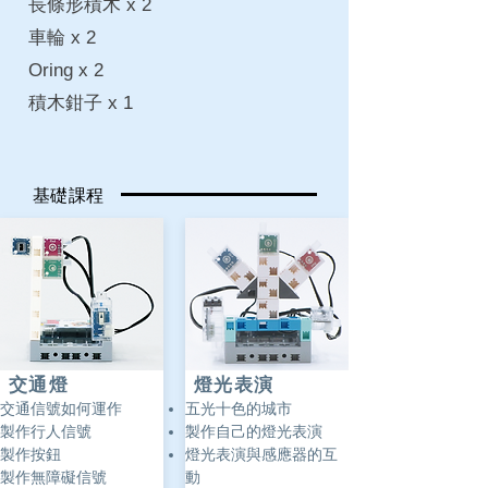
​長條形積木 x 2
車輪 x 2
Oring x 2
​積木鉗子 x 1
​基礎課程
交通燈
燈光表演
交通信號如何運作
五光十色的城市
製作行人信號
製作自己的燈光表演
製作按鈕
燈光表演與感應器的互
製作無障礙信號
動