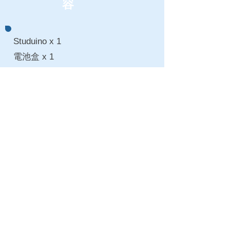
容
Studuino x 1
電池盒 x 1
USB mini-B 連接線 x 1
​伺服電機 x 3
直流電機 x 2
15cm感應器連接線 x 8
30cm感應器連接線 x 2
50cm加速度感應器連接線 x 1
LED（紅）x 1
LED（綠）x 1
LED（藍）x 1
LED（白）x 1