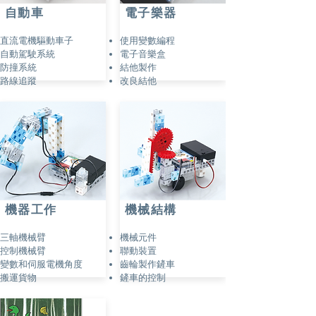
自動車
電子樂器
直流電機驅動車子
使用變數編程
自動駕駛系統
電子音樂盒
防撞系統
結他製作
路線追蹤
改良結他
​機器工作
​機械結構
三軸機械臂
機械元件
控制機械臂
聯動裝置
變數和伺服電機角度
齒輪製作鏟車
搬運貨物
鏟車的控制